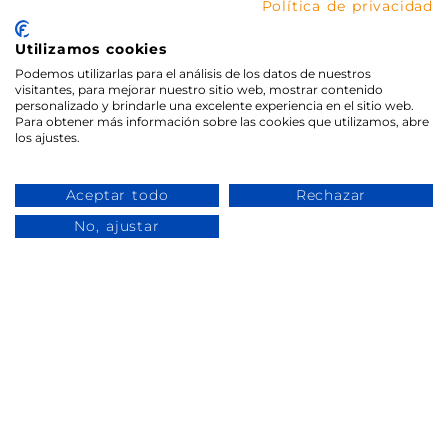
Política de privacidad
Utilizamos cookies
Podemos utilizarlas para el análisis de los datos de nuestros
visitantes, para mejorar nuestro sitio web, mostrar contenido
personalizado y brindarle una excelente experiencia en el sitio web.
Para obtener más información sobre las cookies que utilizamos, abre
los ajustes.
Aceptar todo
Rechazar
No, ajustar
Textos legales
Aviso legal
Política de privacidad
Política de cookies
Política de devoluciones y reembolsos
Términos y Condiciones