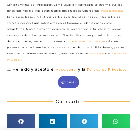
Consentimiento del interesado. Como usuario e interesado te informo que los
datos que nos facilitas estarán ubicados en los servidores que
martekbrain.com
tiene contratados a tal efecto dentro de la UE. El no introducir los datos de
carácter personal que solicitamos en el formulario, identificados como
obligatorios, tendrá como consecuencia la no atención a tu solicitud. Podrás
ejercer tus derechos de acceso, rectificación, limitación y eliminación de los
datos facilitados, enviando un correo a
webmaster@martekbrain.com
así como
presentar una reclamación ante una autoridad de control. Si lo deseas, puedes
consultar la información adicional y detallada sobre el
Aviso Legal
y la
Política de
Privacidad
.
He leído y acepto el
y la
Aviso Legal
Política de Privacidad
Enviar
Compartir